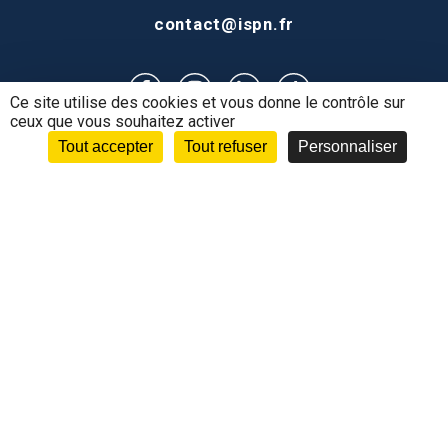
contact@ispn.fr
Ce site utilise des cookies et vous donne le contrôle sur
ceux que vous souhaitez activer
Tout accepter
Tout refuser
Personnaliser
Postuler
Mon Espace
Espace Alternance
Contact
MENTIONS LÉGALES
PLAN DU SITE
DONNÉES PERSONNELLES
CONNEXION
FORMULAIRE DE RÉCLAMATION