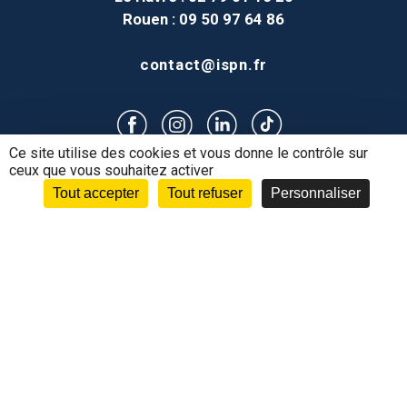
Rouen
: 09 50 97 64 86
contact@ispn.fr
Ce site utilise des cookies et vous donne le contrôle sur
ceux que vous souhaitez activer
Tout accepter
Tout refuser
Personnaliser
Postuler
Mon Espace
Espace Alternance
Contact
MENTIONS LÉGALES
PLAN DU SITE
DONNÉES PERSONNELLES
CONNEXION
FORMULAIRE DE RÉCLAMATION