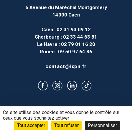
6 Avenue du Maréchal Montgomery
14000 Caen
Caen
: 02 31 93 09 12
Cherbourg
: 02 33 44 63 81
Le Havre
: 02 79 01 16 20
Rouen
: 09 50 97 64 86
contact@ispn.fr
Ce site utilise des cookies et vous donne le contrôle sur
MENTIONS LÉGALES
ceux que vous souhaitez activer
Tout accepter
Tout refuser
Personnaliser
Postuler
Mon Espace
Espace Alternance
Contact
PLAN DU SITE