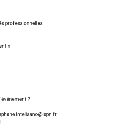
és professionnelles
entin
 l’événement ?
tephane.intelisano@ispn.fr
!